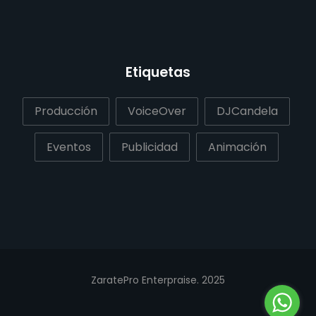
Etiquetas
Producción
VoiceOver
DJCandela
Eventos
Publicidad
Animación
ZaratePro Enterpraise. 2025