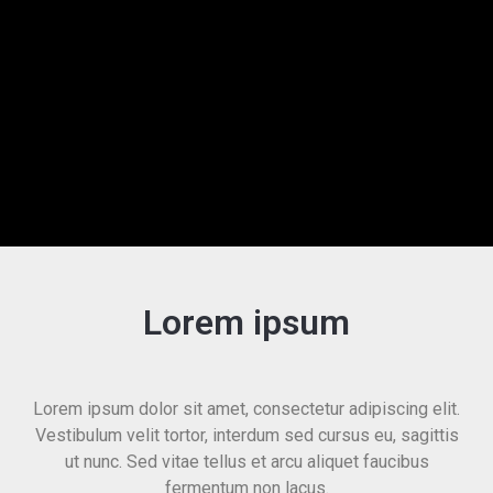
Lorem ipsum
Lorem ipsum dolor sit amet, consectetur adipiscing elit.
Vestibulum velit tortor, interdum sed cursus eu, sagittis
ut nunc. Sed vitae tellus et arcu aliquet faucibus
fermentum non lacus.